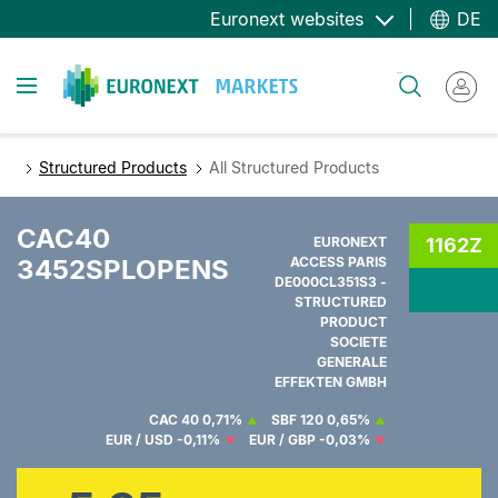
Direkt
Euronext websites
DE
zum
Inhalt
Toggle navigation
Suche
Structured Products
All Structured Products
CAC40
EURONEXT
1162Z
3452SPLOPENS
ACCESS PARIS
DE000CL351S3 -
STRUCTURED
PRODUCT
SOCIETE
GENERALE
EFFEKTEN GMBH
CAC 40
0,71%
SBF 120
0,65%
EUR / USD
-0,11%
EUR / GBP
-0,03%