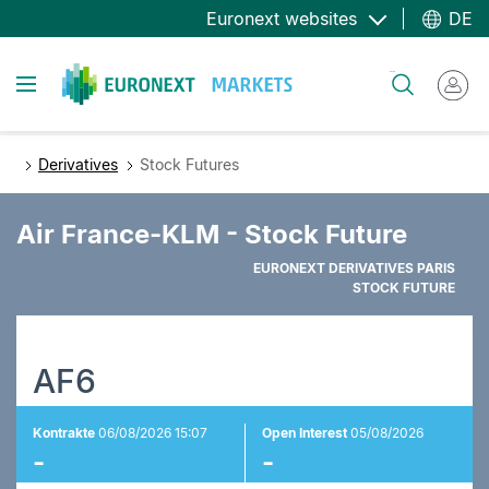
Direkt
Euronext websites
DE
zum
Inhalt
Toggle navigation
Suche
Derivatives
Stock Futures
Air France-KLM - Stock Future
EURONEXT DERIVATIVES PARIS
STOCK FUTURE
AF6
Kontrakte
06/08/2026 15:07
Open Interest
05/08/2026
-
-