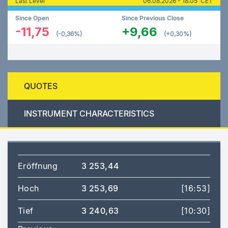
Last Level
06.08.2026 - 18:05 CET
Since Open
Since Previous Close
-11,75
+9,66
(-0,36%)
(+0,30%)
QUOTES
INSTRUMENT CHARACTERISTICS
Eröffnung
3 253,44
Hoch
3 253,69
[16:53]
Tief
3 240,63
[10:30]