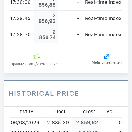
17:30:00
-
Real-time index
856,88
2
17:29:45
-
Real-time index
856,93
2
17:29:30
-
Real-time index
856,74
Mehr Einzelheiten
Updated 06/08/2026 18:05 CEST
HISTORICAL PRICE
Direkt
DATUM
HOCH
CLOSE
VOL.
zum
06/08/2026
2 885,39
2 859,62
0
Inhalt