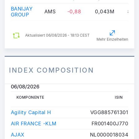
BANIJAY
AMS
-0,88
0,043M
8,98
GROUP
Aktualisiert
06/08/2026 - 18:13 CEST
Mehr Einzelheiten
INDEX COMPOSITION
06/08/2026
KOMPONENTE
ISIN
KOMPONENTE
ISIN
Agility Capital H
VGG885761301
AIR FRANCE -KLM
FR001400J770
AJAX
NL0000018034