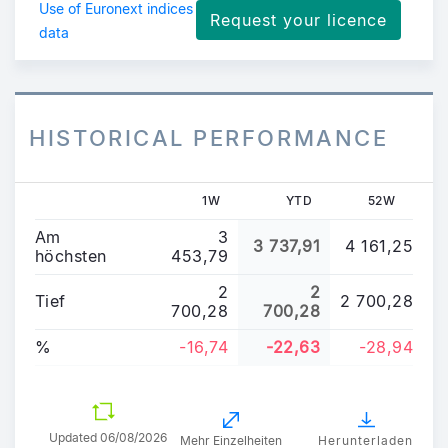
Use of Euronext indices
Request your licence
data
HISTORICAL PERFORMANCE
1W
YTD
52W
Am
3
3 737,91
4 161,25
höchsten
453,79
2
2
Tief
2 700,28
700,28
700,28
%
-16,74
-22,63
-28,94
Updated
06/08/2026
Mehr Einzelheiten
Herunterladen