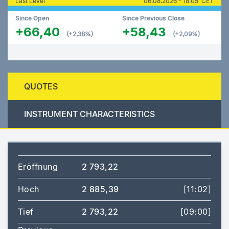
Last Level
06.08.2026 - 18:05 CET
Since Open
Since Previous Close
+66,40
+58,43
(+2,38%)
(+2,09%)
QUOTES
INSTRUMENT CHARACTERISTICS
Eröffnung
2 793,22
Hoch
2 885,39
[11:02]
Tief
2 793,22
[09:00]