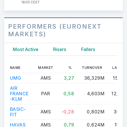
18:05 CEST
PERFORMERS (EURONEXT
MARKETS)
Most Active
Risers
Fallers
NAME
MARKET
%
TURNOVER
LAST
UMG
AMS
3,27
36,329M
15,175
AIR
FRANCE
PAR
0,58
4,603M
12,965
-KLM
BASIC-
AMS
-0,28
0,802M
35,22
FIT
HAVAS
AMS
0,79
0,624M
19,25