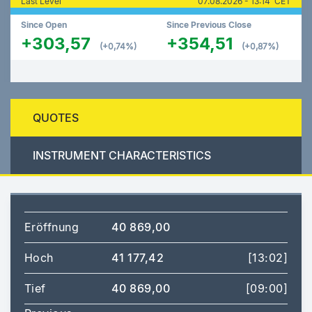
Last Level
07.08.2026 - 13:14 CET
Since Open
Since Previous Close
+303,57
+354,51
(+0,74%)
(+0,87%)
QUOTES
INSTRUMENT CHARACTERISTICS
Eröffnung
40 869,00
Hoch
41 177,42
[13:02]
Tief
40 869,00
[09:00]