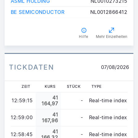
ASML HOLDING
NL0010273215
BE SEMICONDUCTOR
NL0012866412
Hilfe
Mehr Einzelheiten
TICKDATEN
07/08/2026
ZEIT
KURS
STÜCK
TYPE
41
12:59:15
-
Real-time index
164,97
41
12:59:00
-
Real-time index
167,96
41
12:58:45
-
Real-time index
166,32