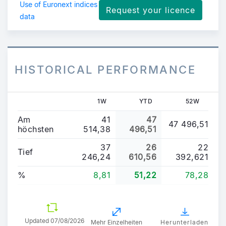
Use of Euronext indices
Request your licence
data
HISTORICAL PERFORMANCE
1W
YTD
52W
Am
41
47
47 496,51
höchsten
514,38
496,51
37
26
22
Tief
246,24
610,56
392,621
%
8,81
51,22
78,28
Updated
07/08/2026
Mehr Einzelheiten
Herunterladen