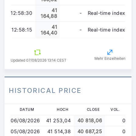
41
12:58:30
-
Real-time index
164,88
41
12:58:15
-
Real-time index
164,40
Mehr Einzelheiten
Updated 07/08/2026 13:14 CEST
HISTORICAL PRICE
Direkt
DATUM
HOCH
CLOSE
VOL.
zum
06/08/2026
41 253,04
40 818,06
0
Inhalt
05/08/2026
41 514,38
40 687,25
0