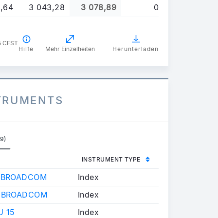
8,64
3 043,28
3 078,89
0
5 CEST
Hilfe
Mehr Einzelheiten
Herunterladen
STRUMENTS
(9)
INSTRUMENT TYPE
L BROADCOM
Index
S BROADCOM
Index
U 15
Index