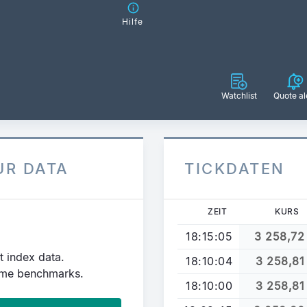
Hilfe
Watchlist
Quote al
UR DATA
TICKDATEN
ZEIT
KURS
18:15:05
3 258,72
t index data.
18:10:04
3 258,81
time benchmarks.
18:10:00
3 258,81