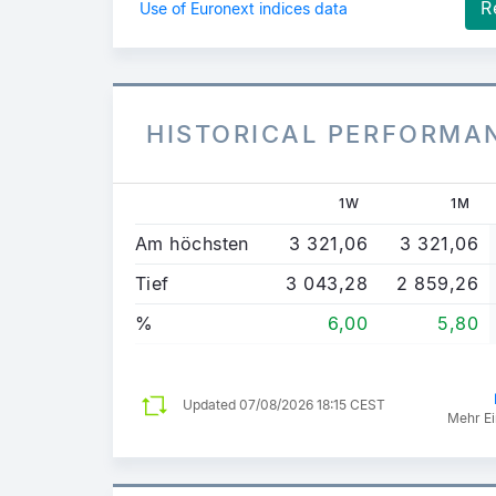
R
Use of Euronext indices data
HISTORICAL PERFORMA
1W
1M
Am höchsten
3 321,06
3 321,06
Tief
3 043,28
2 859,26
%
6,00
5,80
Updated
07/08/2026 18:15 CEST
Mehr Ei