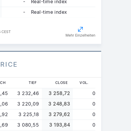
-
Real-time index
-
Real-time index
5 CEST
Mehr Einzelheiten
PRICE
OCH
TIEF
CLOSE
VOL.
,45
3 232,46
3 258,72
0
1,06
3 220,09
3 248,83
0
,92
3 225,18
3 279,62
0
,69
3 080,55
3 193,84
0