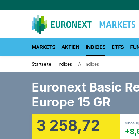
Direkt
zum
Inhalt
MARKETS
AKTIEN
INDICES
ETFS
FU
Startseite
Indices
All Indices
Euronext Basic R
Europe 15 GR
3 258,72
Since 
+8,