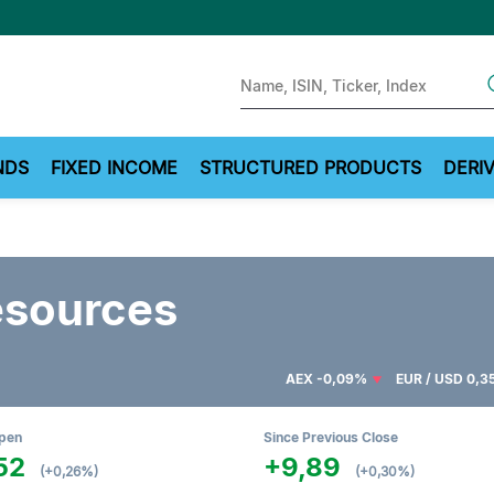
Sear
NDS
FIXED INCOME
STRUCTURED PRODUCTS
DERIV
esources
AEX
-0,09%
EUR / USD
0,3
Open
Since Previous Close
52
+9,89
(+0,26%)
(+0,30%)