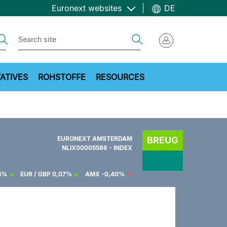
Euronext websites
DE
ch
Search
ATIVES
ROHSTOFFE
RESOURCES
EURONEXT AMSTERDAM
BREUG
NLIX00005586 - INDEX
5%
EUR / GBP
0,07%
AMX
-0,40%