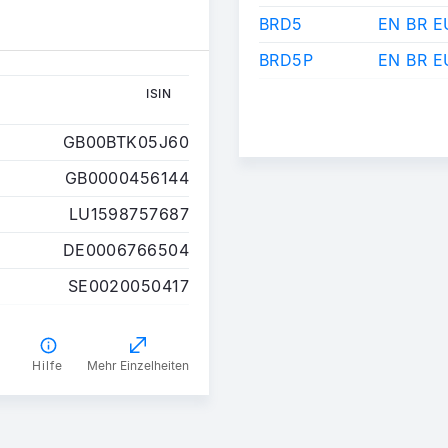
BRD5
EN BR E
BRD5P
EN BR E
ISIN
ISIN
GB00BTK05J60
GB0000456144
LU1598757687
DE0006766504
SE0020050417
Hilfe
Mehr Einzelheiten