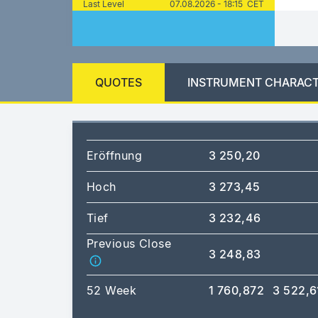
Last Level
07.08.2026 - 18:15 CET
QUOTES
INSTRUMENT CHARACT
Eröffnung
3 250,20
Hoch
3 273,45
Tief
3 232,46
Previous Close
3 248,83
52 Week
1 760,872
3 522,6