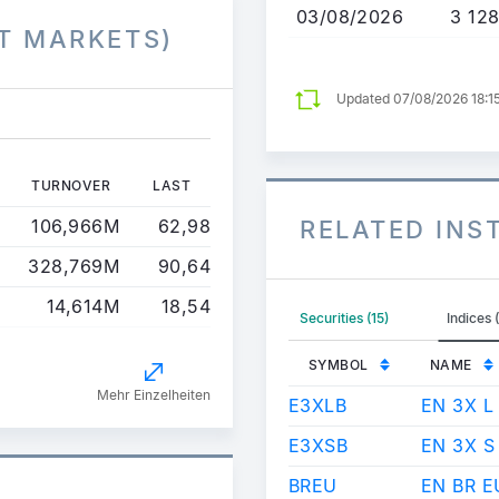
03/08/2026
3 12
T MARKETS)
Updated 07/08/2026 18:1
TURNOVER
LAST
106,966M
62,98
RELATED IN
328,769M
90,64
14,614M
18,54
Securities (15)
Indices 
SYMBOL
NAME
Mehr Einzelheiten
E3XLB
EN 3X 
E3XSB
EN 3X 
BREU
EN BR E