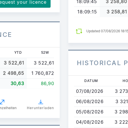
18:09:45
3 258,80
equest your licence
18:09:15
3 258,81
Updated 07/08/2026 18:1
NCE
YTD
52W
HISTORICAL 
3 522,61
3 522,61
2 498,65
1 760,872
Direkt
DATUM
H
30,63
86,90
zum
07/08/2026
3 273
Inhalt
06/08/2026
3 32
nzelheiten
Herunterladen
05/08/2026
3 298
04/08/2026
3 222