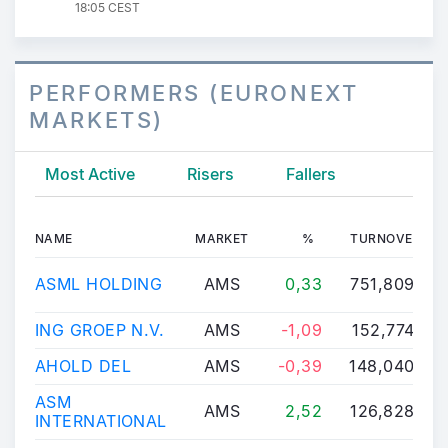
18:05 CEST
PERFORMERS (EURONEXT
MARKETS)
Most Active
Risers
Fallers
NAME
MARKET
%
TURNOVER
ASML HOLDING
AMS
0,33
751,809M
ING GROEP N.V.
AMS
-1,09
152,774M
AHOLD DEL
AMS
-0,39
148,040M
ASM
AMS
2,52
126,828M
INTERNATIONAL