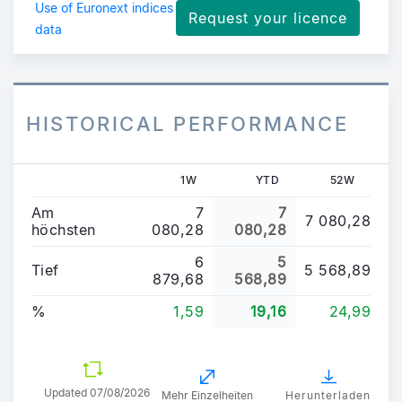
Use of Euronext indices
Request your licence
data
HISTORICAL PERFORMANCE
1W
YTD
52W
Am
7
7
7 080,28
höchsten
080,28
080,28
6
5
Tief
5 568,89
879,68
568,89
%
1,59
19,16
24,99
Updated
07/08/2026
Mehr Einzelheiten
Herunterladen