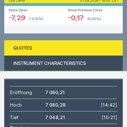
Last Level
07.08.2026 - 18:05 CET
Since Open
Since Previous Close
-7,29
-0,17
(-0,10%)
(0,00%)
QUOTES
INSTRUMENT CHARACTERISTICS
Eröffnung
7 060,21
Hoch
7 080,28
[14:42]
Tief
7 048,21
[10:21]