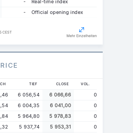
-
Real-time index
-
Official opening index
05 CEST
Mehr Einzelheiten
PRICE
OCH
TIEF
CLOSE
VOL.
,46
6 056,54
6 066,66
0
,54
6 004,35
6 041,00
0
,84
5 964,80
5 978,83
0
,32
5 937,74
5 953,31
0