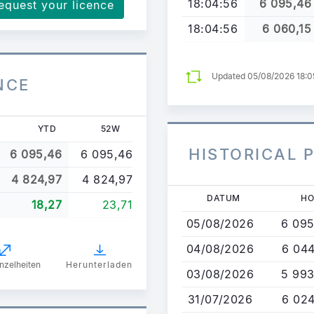
18:04:56
6 095,46
equest your licence
18:04:56
6 060,15
Updated 05/08/2026 18:
NCE
YTD
52W
HISTORICAL 
6 095,46
6 095,46
4 824,97
4 824,97
Direkt
DATUM
H
18,27
23,71
zum
05/08/2026
6 095
Inhalt
04/08/2026
6 044
nzelheiten
Herunterladen
03/08/2026
5 993
31/07/2026
6 024