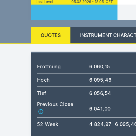
Last Level
05.08.2026 - 18:05 CET
QUOTES
INSTRUMENT CHARACT
Eröffnung
6 060,15
Hoch
6 095,46
Tief
6 056,54
Previous Close
6 041,00
52 Week
4 824,97
6 095,4