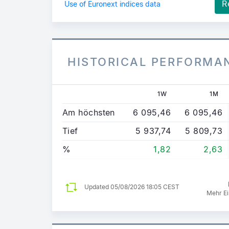
R
Use of Euronext indices data
HISTORICAL PERFORMA
1W
1M
Am höchsten
6 095,46
6 095,46
Tief
5 937,74
5 809,73
%
1,82
2,63
Updated
05/08/2026 18:05 CEST
Mehr Ei