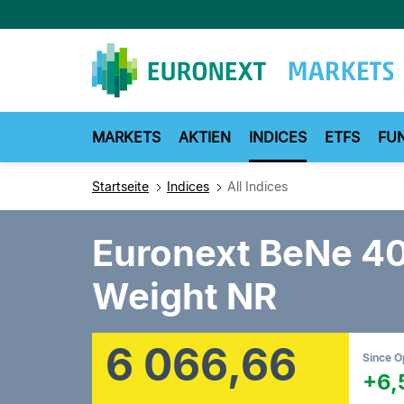
Direkt
zum
Inhalt
MARKETS
AKTIEN
INDICES
ETFS
FU
Startseite
Indices
All Indices
Euronext BeNe 40
Weight NR
6 066,66
Since 
+6,