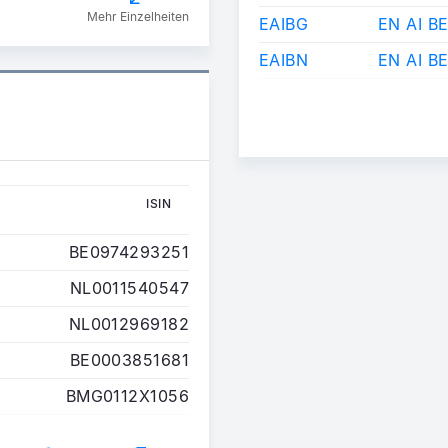
Mehr Einzelheiten
EAIBG
EN AI B
EAIBN
EN AI B
ISIN
ISIN
BE0974293251
NL0011540547
NL0012969182
BE0003851681
BMG0112X1056