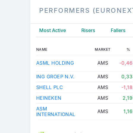
PERFORMERS (EURONEX
Most Active
Risers
Fallers
NAME
MARKET
%
ASML HOLDING
AMS
-0,46
ING GROEP N.V.
AMS
0,33
SHELL PLC
AMS
-1,18
HEINEKEN
AMS
2,19
ASM
AMS
1,16
INTERNATIONAL