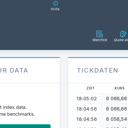
Hilfe
Watchlist
Quote al
UR DATA
TICKDATEN
ZEIT
KURS
18:05:02
6 066,66
t index data.
18:04:56
6 066,66
time benchmarks.
18:04:56
6 056,54