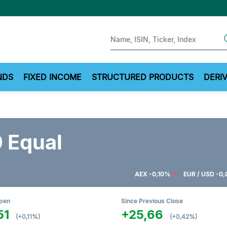
Sear
NDS
FIXED INCOME
STRUCTURED PRODUCTS
DERIV
 Equal
AEX
-0,10%
EUR / USD
-0
Open
Since Previous Close
51
+25,66
(+0,11%)
(+0,42%)