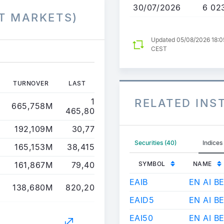
30/07/2026
6 02
T MARKETS)
Updated 05/08/2026 18:0
CEST
TURNOVER
LAST
1
RELATED IN
665,758M
465,80
192,109M
30,77
Securities (40)
Indices 
165,153M
38,415
161,867M
79,40
SYMBOL
NAME
EAIB
EN AI B
138,680M
820,20
EAID5
EN AI B
EAI50
EN AI B