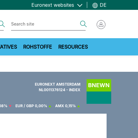
Euronext websites
DE
ch
Search
ATIVES
ROHSTOFFE
RESOURCES
EURONEXT AMSTERDAM
BNEWN
NL0011376124 - INDEX
,08%
EUR / GBP
0,00%
AMX
0,15%