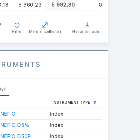
3,18
5 960,23
5 992,30
0
5
Hilfe
Mehr Einzelheiten
Herunterladen
STRUMENTS
(31)
INSTRUMENT TYPE
ENEFIC
Index
ENEFIC D5%
Index
ENEFIC D50P
Index