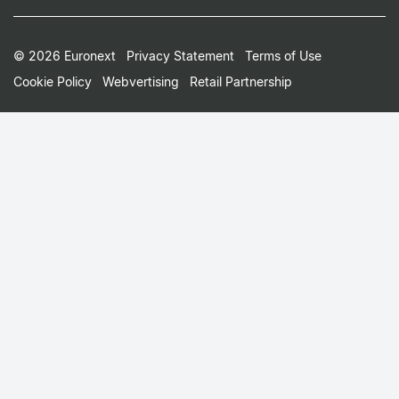
Footer
© 2026 Euronext
Privacy Statement
Terms of Use
Cookie Policy
Webvertising
Retail Partnership
Small
Print
Menu