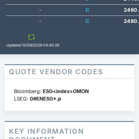
-
C
2460
-
C
2480
Updated
10/08/2026 04:40:26
QUOTE VENDOR CODES
Bloomberg:
ESG<index>OMON
LSEG:
0#ENESG*.p
KEY INFORMATION