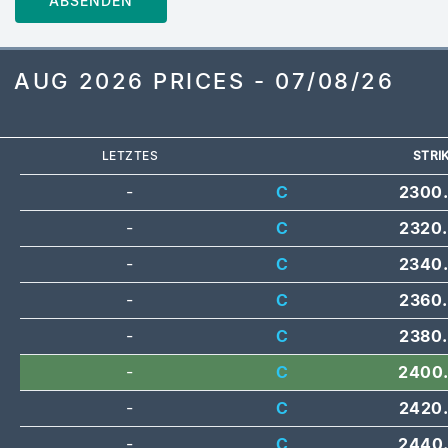
ABSENDEN
AUG 2026 PRICES - 07/08/26
LETZTES
STRI
-
C
2300
-
C
2320
-
C
2340
-
C
2360
-
C
2380
-
C
2400
-
C
2420
-
C
2440