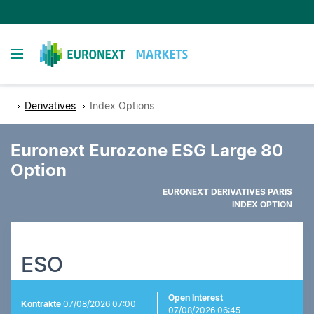
Direkt
zum
Inhalt
Toggle navigation
Derivatives
Index Options
Euronext Eurozone ESG Large 80
Option
EURONEXT DERIVATIVES PARIS
INDEX OPTION
ESO
Open Interest
Kontrakte
07/08/2026 07:00
07/08/2026 06:45