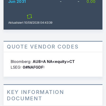
Jun 2031
-
-
0.00
Aktualisiert
10/08/2026 04:43:39
QUOTE VENDOR CODES
Bloomberg:
AU8=A NA<equity>CT
LSEG:
0#NAFGDF:
KEY INFORMATION
DOCUMENT