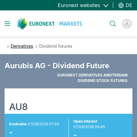
Direkt
Euronext websites
DE
zum
Inhalt
Toggle navigation
Suche
Derivatives
Dividend futures
Aurubis AG - Dividend Future
EURONEXT DERIVATIVES AMSTERDAM
DIVIDEND STOCK FUTURES
AU8
Open Interest
Kontrakte
07/08/2026 07:00
07/08/2026 06:45
-
-