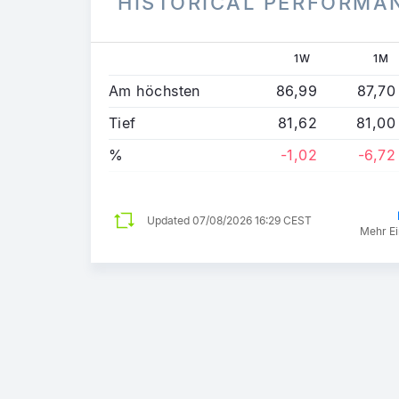
HISTORICAL PERFORMA
1W
1M
Am höchsten
86,99
87,70
Tief
81,62
81,00
%
-1,02
-6,72
Updated
07/08/2026 16:29 CEST
Mehr Ei