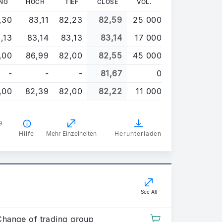
NG
HOCH
TIEF
CLOSE
VOL.
,30
83,11
82,23
82,59
25 000
,13
83,14
83,13
83,14
17 000
,00
86,99
82,00
82,55
45 000
-
-
-
81,67
0
,00
82,39
82,00
82,22
11 000
9
Hilfe
Mehr Einzelheiten
Herunterladen
See All
Change of trading group