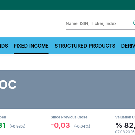
Sear
NDS
FIXED INCOME
STRUCTURED PRODUCTS
DERIV
 OC
R
Open
Since Previous Close
Valuation C
81
-0,03
%
82
(+0,98%)
(-0,04%)
07.08.2026