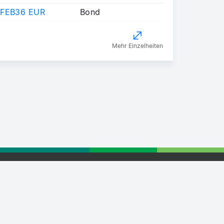
 FEB36 EUR
Bond
Mehr Einzelheiten
tising
Retail Partnership