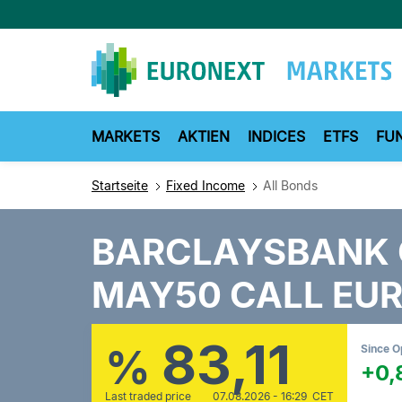
Direkt
zum
Inhalt
MARKETS
AKTIEN
INDICES
ETFS
FU
Startseite
Fixed Income
All Bonds
BARCLAYSBANK
MAY50 CALL EU
83,11
%
Since 
+0,
Last traded price
07.08.2026 - 16:29 CET