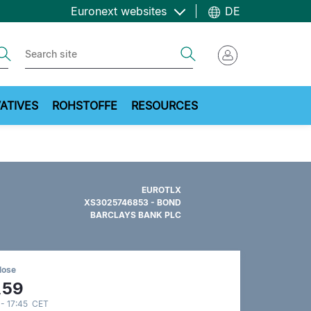
Euronext websites
DE
ch
Search
ATIVES
ROHSTOFFE
RESOURCES
EUROTLX
XS3025746853 - BOND
BARCLAYS BANK PLC
lose
,59
 - 17:45 CET