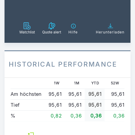
Watchlist
Quote alert
Hilfe
Herunterladen
HISTORICAL PERFORMANCE
1W
1M
YTD
52W
Am höchsten
95,61
95,61
95,61
95,61
Tief
95,61
95,61
95,61
95,61
%
0,82
0,36
0,36
0,36