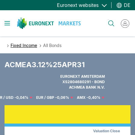
Direkt
Euronext websites
DE
zum
Inhalt
Toggle navigation
Suche
Fixed Income
All Bonds
ACMEA3.12%25APR31
EURONEXT AMSTERDAM
XS2804680291 - BOND
ACHMEA BANK N.V.
R / USD
-0,04%
EUR / GBP
-0,06%
AMX
-0,40%
Valuation Close