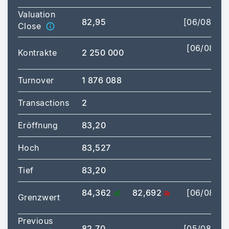
Valuation
82,95
[06/08/20
Close
[06/08/2
Kontrakte
2 250 000
15:
Turnover
1 876 088
Transactions
2
Eröffnung
83,20
Hoch
83,527
[15:
Tief
83,20
[15:
84,362
82,692
[06/08/2
Grenzwert
17:
Previous
82,70
[05/08/20