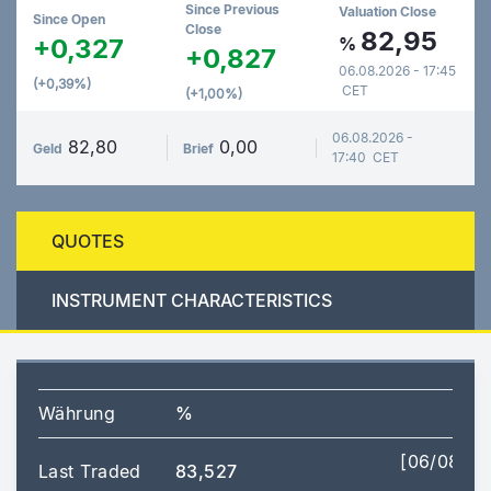
Since Previous
Valuation Close
Since Open
Close
82,95
+0,327
%
+0,827
06.08.2026 - 17:45
(+0,39%)
CET
(+1,00%)
06.08.2026 -
82,80
0,00
Geld
Brief
17:40 CET
QUOTES
INSTRUMENT CHARACTERISTICS
Währung
%
[06/08/2
Last Traded
83,527
15: