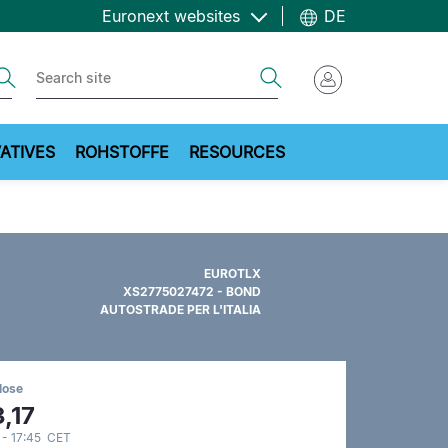
Euronext websites
DE
ch
Search
ATIVES
ROHSTOFFE
RESOURCES
EUROTLX
XS2775027472 - BOND
AUTOSTRADE PER L'ITALIA
lose
,17
 - 17:45 CET