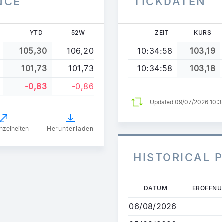
NCE
TICKDATEN
YTD
52W
ZEIT
KURS
105,30
106,20
10:34:58
103,19
101,73
101,73
10:34:58
103,18
-0,83
-0,86
Updated 09/07/2026 10:
nzelheiten
Herunterladen
HISTORICAL 
Direkt
DATUM
ERÖFFN
zum
06/08/2026
Inhalt