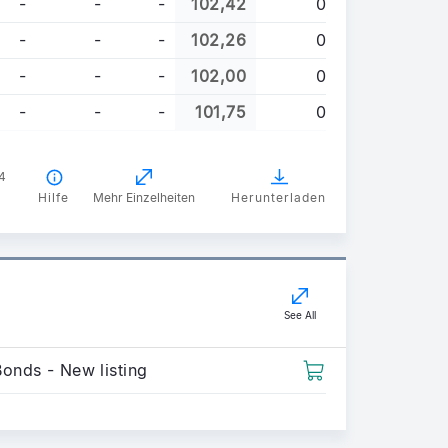
-
-
-
102,42
0
-
-
-
102,26
0
-
-
-
102,00
0
-
-
-
101,75
0
4
Hilfe
Mehr Einzelheiten
Herunterladen
See All
Bonds - New listing