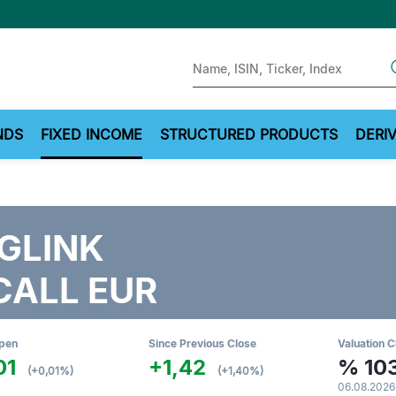
Sear
NDS
FIXED INCOME
STRUCTURED PRODUCTS
DERIV
GLINK
CALL EUR
Open
Since Previous Close
Valuation C
01
+1,42
%
103
(+0,01%)
(+1,40%)
06.08.2026