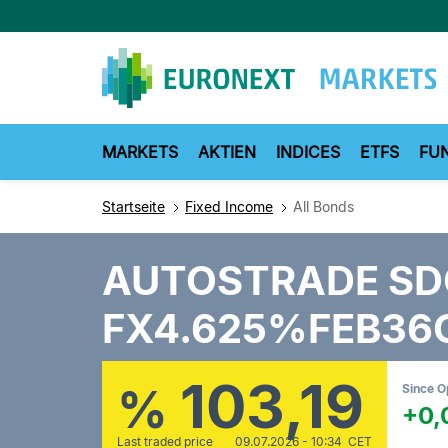
Direkt
zum
Inhalt
MARKETS
AKTIEN
INDICES
ETFS
FU
Startseite
Fixed Income
All Bonds
AUTOSTRADE SD
FX4.625%FEB36
103,19
%
Since 
+0,
Last traded price
09.07.2026 - 10:34 CET