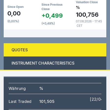
Valuation Close
Since Previous
Since Open
%
Close
0,00
100,756
+0,499
(0,00%)
07.08.2026 - 17:45
(+0,49%)
CET
QUOTES
INSTRUMENT CHARACTERISTICS
Währung
%
[22/04/2
Last Traded
101,505
16: