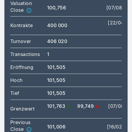
Valuation
100,756
[07/08/20
Close
[22/04/2
Kontrakte
400 000
16:
Turnover
406 020
Transactions
1
Eröffnung
101,505
Hoch
101,505
[16:
Tief
101,505
[16:
101,763
99,749
[07/08/2
Grenzwert
17:
Previous
101,006
[16/02/20
Close