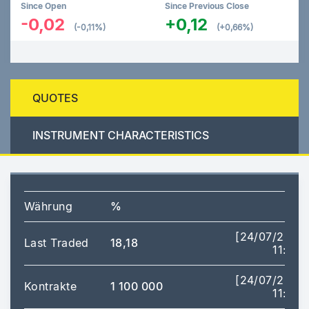
Since Open
Since Previous Close
-0,02
+0,12
(-0,11%)
(+0,66%)
QUOTES
INSTRUMENT CHARACTERISTICS
Währung
%
[24/07/2026
Last Traded
18,18
11:35]
[24/07/2026
Kontrakte
1 100 000
11:35]