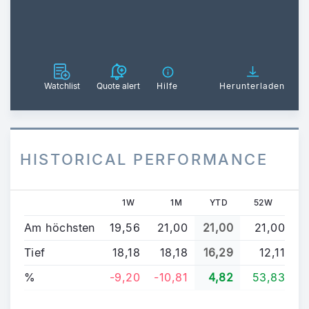
Watchlist
Quote alert
Hilfe
Herunterladen
HISTORICAL PERFORMANCE
1W
1M
YTD
52W
Am höchsten
19,56
21,00
21,00
21,00
Tief
18,18
18,18
16,29
12,11
%
-9,20
-10,81
4,82
53,83