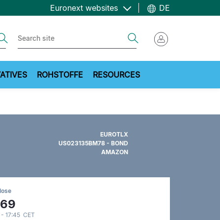
Euronext websites
DE
ch
Search
ATIVES
ROHSTOFFE
RESOURCES
EUROTLX
US023135BM78 - BOND
AMAZON
lose
,69
 - 17:45 CET