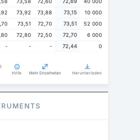
,58
73,58
72,60
72,69
40 000
,92
73,92
73,88
73,15
10 000
,70
73,51
72,70
73,51
52 000
,80
72,80
72,50
72,70
6 000
-
-
-
72,44
0
5
Hilfe
Mehr Einzelheiten
Herunterladen
STRUMENTS