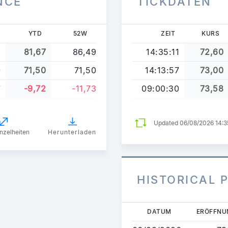
NCE
TICKDATEN
YTD
52W
ZEIT
KURS
8
81,67
86,49
14:35:11
72,60
0
71,50
71,50
14:13:57
73,00
7
-9,72
-11,73
09:00:30
73,58
Updated 06/08/2026 14:
nzelheiten
Herunterladen
HISTORICAL 
Direkt
DATUM
ERÖFFNU
zum