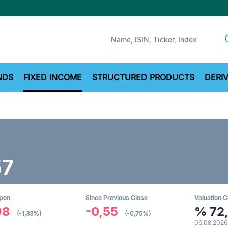
Sear
NDS
FIXED INCOME
STRUCTURED PRODUCTS
DERIV
%
57
Open
Since Previous Close
Valuation C
98
-0,55
%
72
(-1,33%)
(-0,75%)
06.08.2026