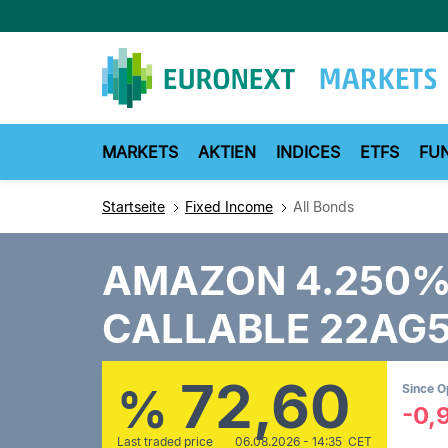
Direkt
zum
Inhalt
MARKETS
AKTIEN
INDICES
ETFS
FU
Startseite
Fixed Income
All Bonds
AMAZON 4.250
CALLABLE 22AG
72,60
%
Since 
-0,
Last traded price
06.08.2026 - 14:35 CET