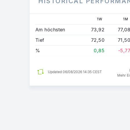
HISTORICAL PERFORMA
1W
1M
Am höchsten
73,92
77,0
Tief
72,50
71,5
%
0,85
-5,7
Updated
06/08/2026 14:35 CEST
Mehr Ei