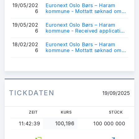
19/05/202
Euronext Oslo Børs – Haram
6
kommune - Mottatt søknad om
notering av obligasjonslån
19/05/202
Euronext Oslo Børs – Haram
6
kommune - Received application
for listing of bonds
18/02/202
Euronext Oslo Børs – Haram
6
kommune - Mottatt søknad om
notering av obligasjonslån
TICKDATEN
19/09/2025
ZEIT
KURS
STÜCK
11:42:39
100,196
100 000 000