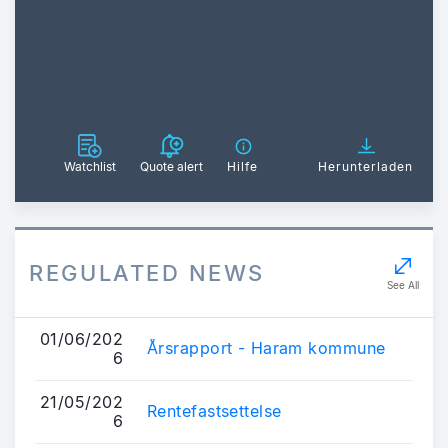
Watchlist
Quote alert
Hilfe
Herunterladen
REGULATED NEWS
See All
01/06/202
Årsrapport - Haram kommune
6
21/05/202
Rentefastsettelse
6