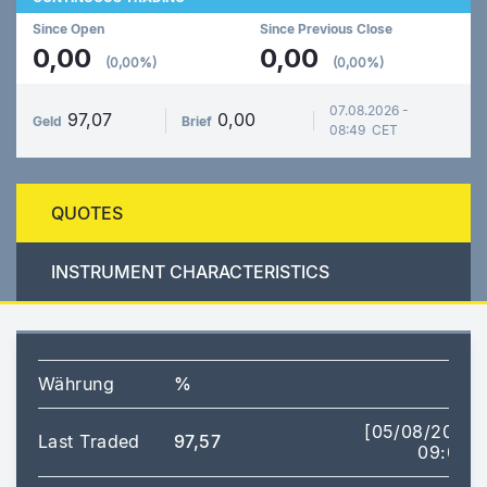
Since Open
Since Previous Close
0,00
0,00
(0,00%)
(0,00%)
07.08.2026 -
97,07
0,00
Geld
Brief
08:49 CET
QUOTES
INSTRUMENT CHARACTERISTICS
Währung
%
[05/08/2026
Last Traded
97,57
09:00]