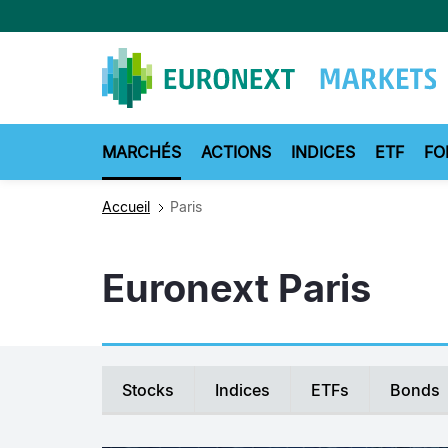
Aller
au
contenu
principal
MARCHÉS
ACTIONS
INDICES
ETF
FO
Accueil
Paris
Euronext Paris
Secondary
Stocks
Indices
ETFs
Bonds
navigation