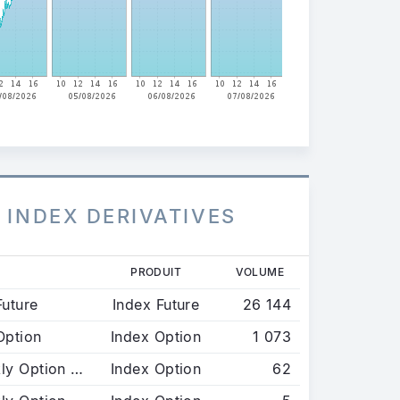
 INDEX DERIVATIVES
PRODUIT
VOLUME
uture
Index Future
26 144
Option
Index Option
1 073
CAC 40 - Weekly Option 1st Friday
Index Option
62