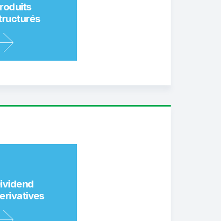
roduits
tructurés
ividend
erivatives