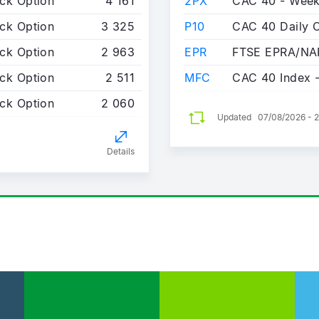
ck Option
4 161
2PX
ck Option
3 325
P10
CAC 40 Daily O
ck Option
2 963
EPR
ck Option
2 511
MFC
CAC 40 Index -
ck Option
2 060
Updated
07/08/2026 - 2
Details