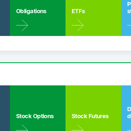
P
Obligations
ETFs
s
D
Stock Options
Stock Futures
d