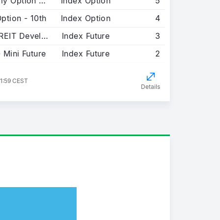
CAC 40 - Weekly Option 2nd Friday
Index Option
5
ption - 10th
Index Option
4
FTSE EPRA/NAREIT Developed Europe Index - STND FUT
Index Future
3
 Mini Future
Index Future
2
1:59 CEST
Details