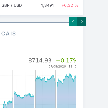
GBP / USD
1,3491
+0,32 %
NCAIS
CAC ALL SHA