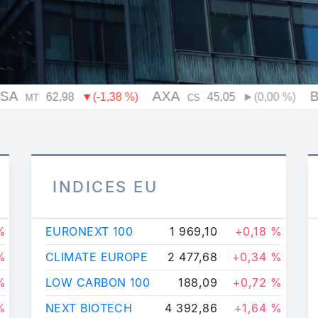
INDICES EU
%
EURONEXT 100
1 969,10
+0,18 %
%
CLIMATE EUROPE
2 477,68
+0,34 %
%
LOW CARBON 100
188,09
+0,72 %
%
NEXT BIOTECH
4 392,86
+1,64 %