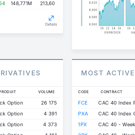
54
148,771M
213,60
Details
RIVATIVES
MOST ACTIVE
PRODUIT
VOLUME
CODE
CONTRACT
ck Option
26 175
FCE
CAC 40 Index F
ck Option
4 391
PXA
CAC 40 Index 
ck Option
4 373
1PX