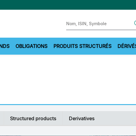
Sear
NDS
OBLIGATIONS
PRODUITS STRUCTURÉS
DÉRIVÉ
Structured products
Derivatives