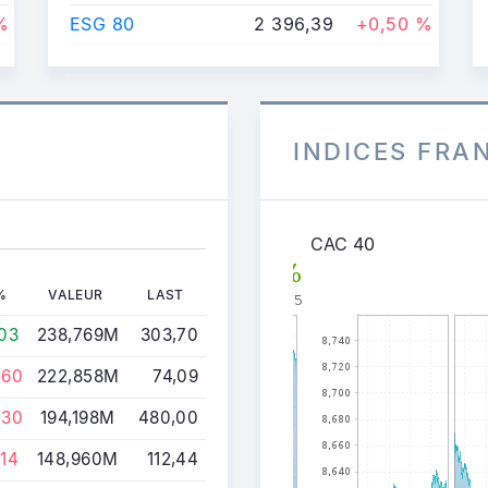
%
ESG 80
2 396,39
+0,50 %
INDICES FRA
CAC 40
%
VALEUR
LAST
,03
238,769M
303,70
,60
222,858M
74,09
,30
194,198M
480,00
,14
148,960M
112,44