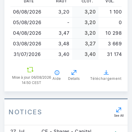
DATE
HAUT
CLOT.
VOL.
au
06/08/2026
3,20
3,20
1 100
contenu
principal
05/08/2026
-
3,20
0
04/08/2026
3,47
3,20
10 298
03/08/2026
3,48
3,27
3 669
31/07/2026
3,40
3,40
31 174
Mise à jour 06/08/2026
Aide
Details
Téléchargement
14:50 CEST
NOTICES
See All
27 Jul
CE - Shares - Capital