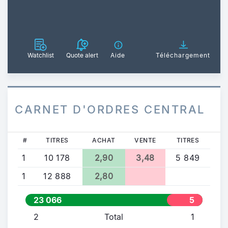
Watchlist
Quote alert
Aide
Téléchargement
CARNET D'ORDRES CENTRAL
#
TITRES
ACHAT
VENTE
TITRES
1
10 178
2,90
3,48
5 849
1
12 888
2,80
23 066
5
849
2
Total
1