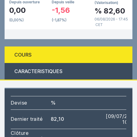
Depuis ouverture
Depuis veille
(Valorisation)
0,00
-1,56
%
82,60
06/08/2026 - 17:45
(0,00%)
(-1,87%)
CET
COURS
CARACTERISTIQUES
Devise
%
[09/07/2026
Dernier traité
82,10
10:19]
Clôture