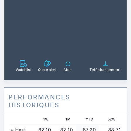
Watchlist
Quote alert
Aide
Téléchargement
PERFORMANCES
HISTORIQUES
1W
1M
YTD
52W
+ Haut
82,10
82,10
87,20
88,71