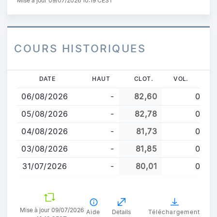
Mise à jour 09/07/2026 10:19 CEST
COURS HISTORIQUES
Aller
DATE
HAUT
CLOT.
VOL.
au
06/08/2026
-
82,60
0
contenu
principal
05/08/2026
-
82,78
0
04/08/2026
-
81,73
0
03/08/2026
-
81,85
0
31/07/2026
-
80,01
0
Mise à jour 09/07/2026
Aide
Details
Téléchargement