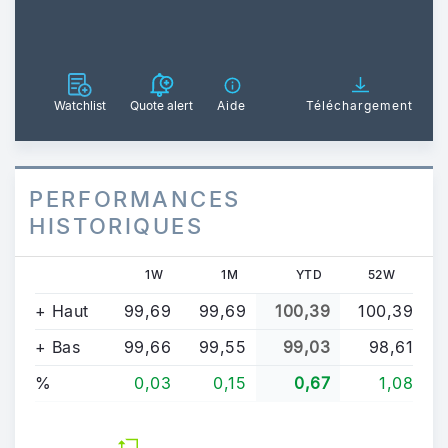
Watchlist
Quote alert
Aide
Téléchargement
PERFORMANCES
HISTORIQUES
1W
1M
YTD
52W
+ Haut
99,69
99,69
100,39
100,39
+ Bas
99,66
99,55
99,03
98,61
%
0,03
0,15
0,67
1,08