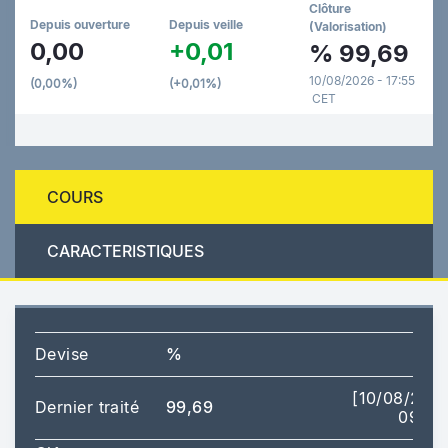
Clôture
Depuis ouverture
Depuis veille
(Valorisation)
0,00
+0,01
%
99,69
10/08/2026 - 17:55
(0,00%)
(+0,01%)
CET
COURS
CARACTERISTIQUES
Devise
%
[10/08/202
Dernier traité
99,69
09:00