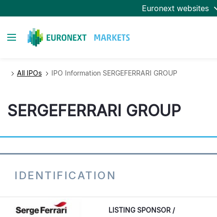
Aller
Euronext websites
au
contenu
Toggle navigation
principal
All IPOs
IPO Information SERGEFERRARI GROUP
SERGEFERRARI GROUP
IDENTIFICATION
LISTING SPONSOR /