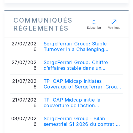
COMMUNIQUÉS
RÉGLEMENTÉS
Subscribe
Voir tout
27/07/202
SergeFerrari Group: Stable
6
Turnover in a Challenging
Environment
27/07/202
SergeFerrari Group: Chiffre
6
d’affaires stable dans un
contexte difficile
21/07/202
TP ICAP Midcap Initiates
6
Coverage of SergeFerrari Group
Stock With a Buy Rating
21/07/202
TP ICAP Midcap initie la
6
couverture de l’action
SergeFerrari Group à l’achat
08/07/202
SergeFerrari Group : Bilan
6
semestriel S1 2026 du contrat de
liquidité avec la société TP ICAP