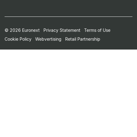
Footer
© 2026 Euronext
Privacy Statement
Terms of Use
Cookie Policy
Webvertising
Retail Partnership
Small
Print
Menu