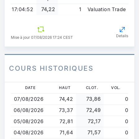
17:04:52
74,22
1
Valuation Trade
Details
Mise à jour 07/08/2026 17:24 CEST
COURS HISTORIQUES
Aller
DATE
HAUT
CLOT.
VOL.
au
07/08/2026
74,42
73,86
0
contenu
principal
06/08/2026
73,37
72,49
0
05/08/2026
72,81
72,17
0
04/08/2026
71,64
71,57
0