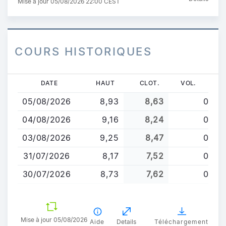
Mise à jour 05/08/2026 22:00 CEST
COURS HISTORIQUES
Aller
DATE
HAUT
CLOT.
VOL.
au
05/08/2026
8,93
8,63
0
contenu
principal
04/08/2026
9,16
8,24
0
03/08/2026
9,25
8,47
0
31/07/2026
8,17
7,52
0
30/07/2026
8,73
7,62
0
Mise à jour 05/08/2026
Aide
Details
Téléchargement