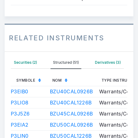
RELATED INSTRUMENTS
Securities (2)
Structured (51)
Derivatives (3)
SYMBOLE
NOM
TYPE INSTRUMEN
P3EIB0
BZU40CAL0926B
Warrants/Certif
P3LIO8
BZU40CAL1226B
Warrants/Certif
P3J5Z6
BZU45CAL0926B
Warrants/Certif
P3EIA2
BZU50CAL0926B
Warrants/Certif
P3LIN0
BZU50CAL1226B
Warrants/Certif