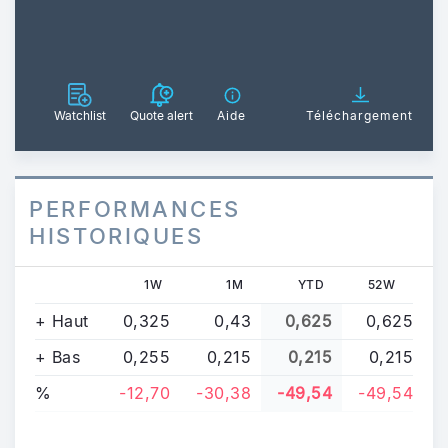
Watchlist
Quote alert
Aide
Téléchargement
PERFORMANCES
HISTORIQUES
1W
1M
YTD
52W
+ Haut
0,325
0,43
0,625
0,625
+ Bas
0,255
0,215
0,215
0,215
%
-12,70
-30,38
-49,54
-49,54