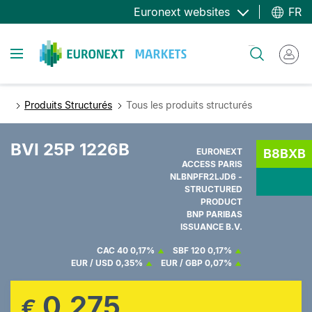
Aller
Euronext websites
FR
au
contenu
Toggle navigation
Rechercher
principal
Produits Structurés
Tous les produits structurés
BVI 25P 1226B
EURONEXT
B8BXB
ACCESS PARIS
NLBNPFR2LJD6 -
STRUCTURED
PRODUCT
BNP PARIBAS
ISSUANCE B.V.
CAC 40
0,17%
SBF 120
0,17%
EUR / USD
0,35%
EUR / GBP
0,07%
0,275
€