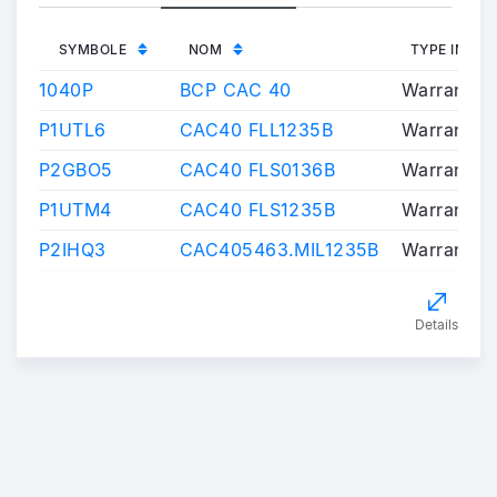
SYMBOLE
NOM
TYPE INST
1040P
BCP CAC 40
Warrants/C
P1UTL6
CAC40 FLL1235B
Warrants/C
P2GBO5
CAC40 FLS0136B
Warrants/C
P1UTM4
CAC40 FLS1235B
Warrants/C
P2IHQ3
CAC405463.MIL1235B
Warrants/C
Details