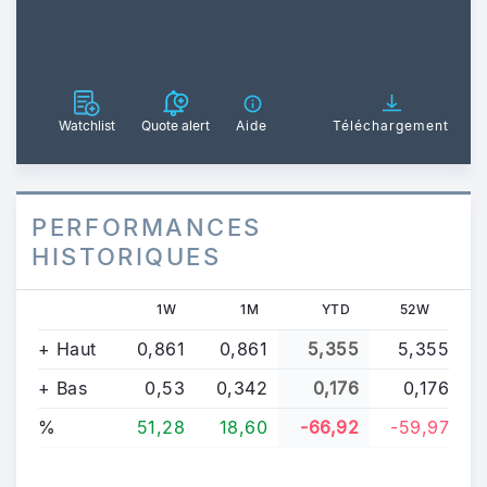
Watchlist
Quote alert
Aide
Téléchargement
PERFORMANCES
HISTORIQUES
1W
1M
YTD
52W
+ Haut
0,861
0,861
5,355
5,355
+ Bas
0,53
0,342
0,176
0,176
%
51,28
18,60
-66,92
-59,97