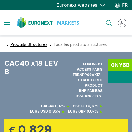
Aller
Euronext websites
FR
au
contenu
Toggle navigation
Rechercher
principal
Produits Structurés
Tous les produits structurés
CAC40 x18 LEV
EURONEXT
0NY6B
B
ACCESS PARIS
FRBNPP09AXI7 -
STRUCTURED
PRODUCT
BNP PARIBAS
ISSUANCE B.V.
CAC 40
0,17%
SBF 120
0,17%
EUR / USD
0,35%
EUR / GBP
0,07%
0,829
€