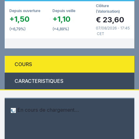
Clôture
Depuis ouverture
Depuis veille
(Valorisation)
+1,50
+1,10
€
23,60
07/08/2026 - 17:45
(+6,79%)
(+4,89%)
CET
COURS
CARACTERISTIQUES
En cours de chargement...