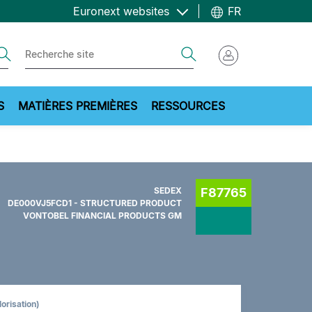
Euronext websites
FR
ch
Search
S
MATIÈRES PREMIÈRES
RESSOURCES
SEDEX
F87765
DE000VJ5FCD1 - STRUCTURED PRODUCT
VONTOBEL FINANCIAL PRODUCTS GM
lorisation)