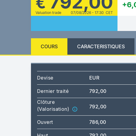
792,00
€
+6,
Valuation trade
07/08/2026 - 17:30 CET
COURS
CARACTERISTIQUES
Devise
EUR
Dernier traité
792,00
Clôture
792,00
(Valorisation)
Ouvert
786,00
Haut
792,00