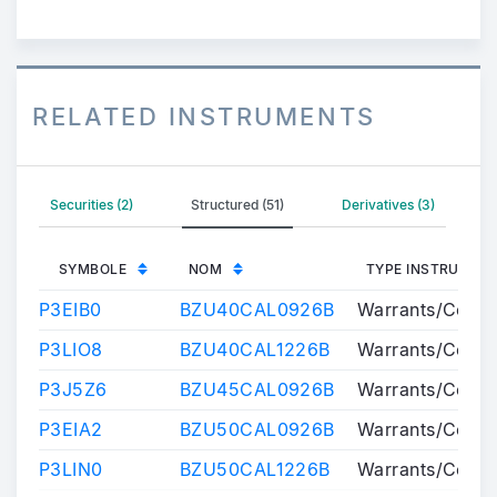
RELATED INSTRUMENTS
Securities (2)
Structured (51)
Derivatives (3)
SYMBOLE
NOM
TYPE INSTRUMEN
P3EIB0
BZU40CAL0926B
Warrants/Certif
P3LIO8
BZU40CAL1226B
Warrants/Certif
P3J5Z6
BZU45CAL0926B
Warrants/Certif
P3EIA2
BZU50CAL0926B
Warrants/Certif
P3LIN0
BZU50CAL1226B
Warrants/Certif