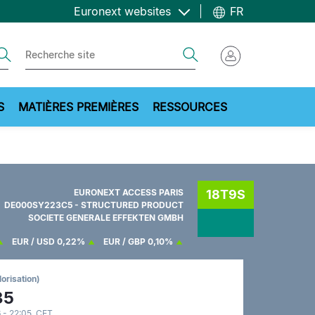
Euronext websites
FR
ch
Search
S
MATIÈRES PREMIÈRES
RESSOURCES
EURONEXT ACCESS PARIS
18T9S
DE000SY223C5 - STRUCTURED PRODUCT
SOCIETE GENERALE EFFEKTEN GMBH
EUR / USD
0,22%
EUR / GBP
0,10%
lorisation)
35
 - 22:05 CET