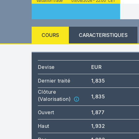
Valuation trade
05/08/2026 - 22:00 CET
COURS
CARACTERISTIQUES
Devise
EUR
Dernier traité
1,835
Clôture
1,835
(Valorisation)
Ouvert
1,877
Haut
1,932