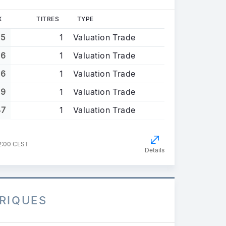
X
TITRES
TYPE
35
1
Valuation Trade
36
1
Valuation Trade
56
1
Valuation Trade
59
1
Valuation Trade
47
1
Valuation Trade
22:00 CEST
Details
RIQUES