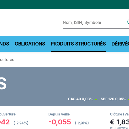
Sear
NDS
OBLIGATIONS
PRODUITS STRUCTURÉS
DÉRIVÉ
ructurés
S
CAC 40
0,03%
SBF 120
0,05%
ouverture
Depuis veille
Clôture (Va
042
-0,055
€
1,8
(-2,24%)
(-2,91%)
05/08/2026