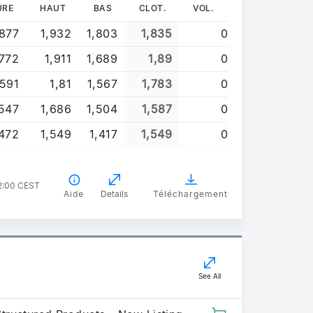
URE
HAUT
BAS
CLOT.
VOL.
,877
1,932
1,803
1,835
0
,772
1,911
1,689
1,89
0
,591
1,81
1,567
1,783
0
,547
1,686
1,504
1,587
0
,472
1,549
1,417
1,549
0
22:00 CEST
Aide
Details
Téléchargement
See All