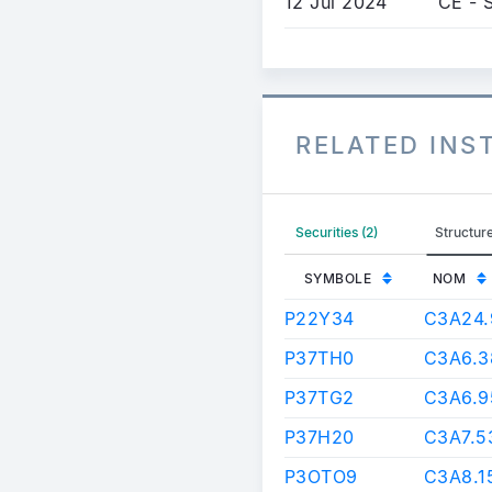
12 Jul 2024
CE - 
RELATED IN
Securities (2)
Structure
SYMBOLE
NOM
P22Y34
C3A24
P37TH0
C3A6.
P37TG2
C3A6.
P37H20
C3A7.5
P3OTO9
C3A8.1