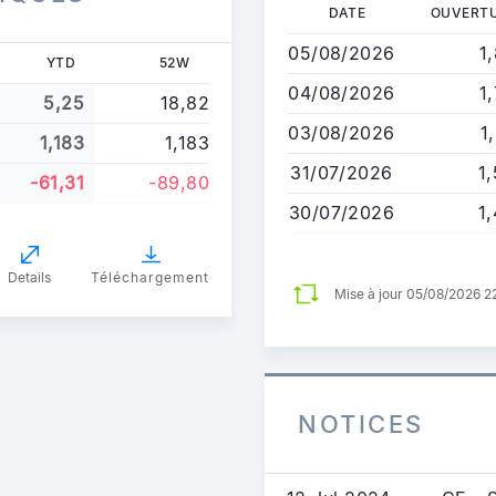
Aller
DATE
OUVERT
au
05/08/2026
1
contenu
YTD
52W
principal
04/08/2026
1
5,25
18,82
03/08/2026
1
1,183
1,183
31/07/2026
1
-61,31
-89,80
30/07/2026
1
Details
Téléchargement
Mise à jour 05/08/2026 
NOTICES