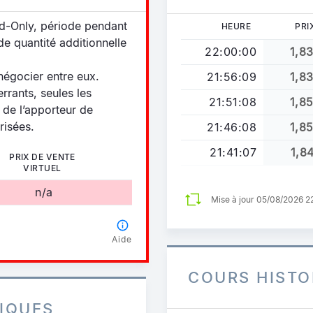
Bid-Only, période pendant
HEURE
PRI
 de quantité additionnelle
22:00:00
1,8
 négocier entre eux.
21:56:09
1,8
errants, seules les
21:51:08
1,8
t de l’apporteur de
orisées.
21:46:08
1,8
21:41:07
1,8
PRIX DE VENTE
VIRTUEL
n/a
Mise à jour 05/08/2026 
Aide
COURS HISTO
IQUES