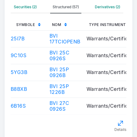
Securities (2)
Structured (57)
Derivatives (2)
SYMBOLE
NOM
TYPE INSTRUMENT
BVI
25I7B
Warrants/Certificate
17TCIOPENB
BVI 25C
9C10S
Warrants/Certificate
0926S
BVI 25P
5YG3B
Warrants/Certificate
0926B
BVI 25P
B8BXB
Warrants/Certificate
1226B
BVI 27C
6B16S
Warrants/Certificate
0926S
Details