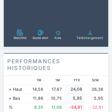
Watchlist
Quote alert
Aide
Téléchargement
PERFORMANCES
HISTORIQUES
1W
1M
YTD
52W
+ Haut
14,56
17,67
24,08
26,36
+ Bas
11,86
10,75
5,95
5,95
%
6,35
11,08
-24,91
-32,91