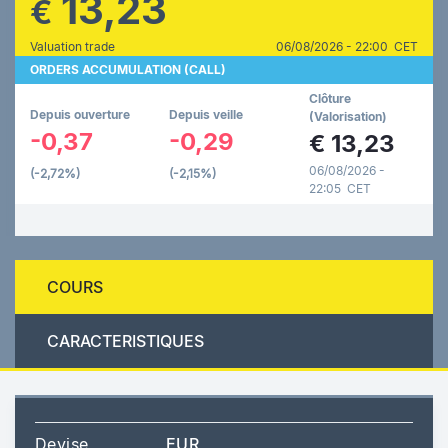
13,23
€
Valuation trade
06/08/2026 - 22:00 CET
ORDERS ACCUMULATION (CALL)
Clôture
Depuis ouverture
Depuis veille
(Valorisation)
-0,37
-0,29
€
13,23
06/08/2026 -
(-2,72%)
(-2,15%)
22:05 CET
COURS
CARACTERISTIQUES
Devise
EUR