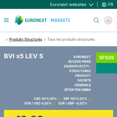
Aller
Euronext websites
FR
au
contenu
Toggle navigation
Rechercher
principal
Produits Structurés
Tous les produits structurés
BVI x5 LEV S
EURONEXT
5F53S
ACCESS PARIS
DE000SV4CZ71 -
STRUCTURED
PRODUCT
SOCIETE
GENERALE
EFFEKTEN GMBH
CAC 40
0,35%
SBF 120
0,32%
EUR / USD
0,03%
EUR / GBP
-0,02%