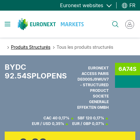
Aller
Euronext websites
FR
au
contenu
Toggle navigation
Rechercher
principal
Produits Structurés
Tous les produits structurés
BYDC
EURONEXT
6A74S
92.54SPLOPENS
ACCESS PARIS
DE000SJ9WUV7
- STRUCTURED
PRODUCT
SOCIETE
GENERALE
EFFEKTEN GMBH
CAC 40
0,17%
SBF 120
0,17%
EUR / USD
0,35%
EUR / GBP
0,07%