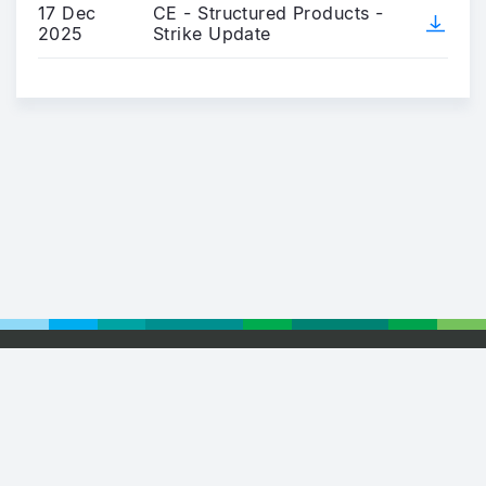
17 Dec
CE - Structured Products -
2025
Strike Update
Footer
© 2026 Euronext
Privacy Statement
Terms of Use