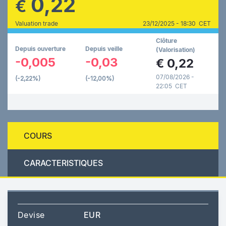
0,22
€
Valuation trade
23/12/2025 - 18:30 CET
Clôture
Depuis ouverture
Depuis veille
(Valorisation)
-0,005
-0,03
€
0,22
07/08/2026 -
(-2,22%)
(-12,00%)
22:05 CET
COURS
CARACTERISTIQUES
Devise
EUR