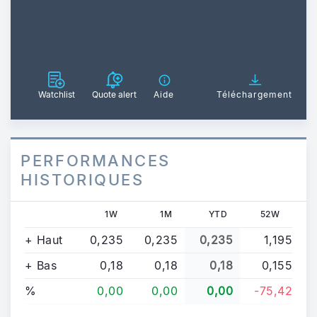
Watchlist
Quote alert
Aide
Téléchargement
PERFORMANCES
HISTORIQUES
1W
1M
YTD
52W
+ Haut
0,235
0,235
0,235
1,195
+ Bas
0,18
0,18
0,18
0,155
%
0,00
0,00
0,00
-75,42