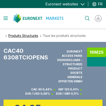
Aller
Euronext websites
FR
au
contenu
Toggle navigation
Rechercher
principal
Produits Structurés
Tous les produits structurés
CAC40
EURONEXT
16M2S
6308TCIOPENS
ACCESS PARIS
DE000SD2JAB9 -
STRUCTURED
PRODUCT
SOCIETE
GENERALE
EFFEKTEN GMBH
CAC 40
0,44%
SBF 120
0,41%
EUR / USD
0,08%
EUR / GBP
0,11%