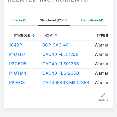
Indices (1)
Structured (12542)
Derivatives (41)
SYMBOLE
NOM
TYPE INST
1040P
BCP CAC 40
Warrants/C
P1UTL6
CAC40 FLL1235B
Warrants/C
P2GBO5
CAC40 FLS0136B
Warrants/C
P1UTM4
CAC40 FLS1235B
Warrants/C
P2IHQ3
CAC405463.MIL1235B
Warrants/C
Details