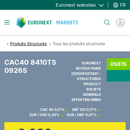
Aller
Euronext websites
FR
au
contenu
Toggle navigation
Rechercher
principal
Produits Structurés
Tous les produits structurés
CAC40 8410TS
EURONEXT
0S61S
0926S
ACCESS PARIS
DE000FG0TA81 -
STRUCTURED
PRODUCT
SOCIETE
GENERALE
EFFEKTEN GMBH
CAC 40
0,17%
SBF 120
0,17%
EUR / USD
0,35%
EUR / GBP
0,07%