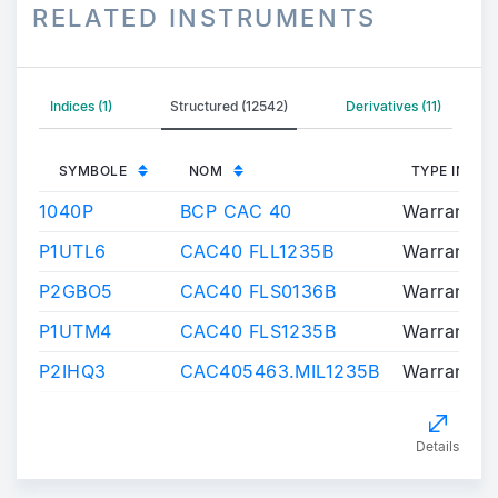
RELATED INSTRUMENTS
Indices (1)
Structured (12542)
Derivatives (11)
SYMBOLE
NOM
TYPE INST
1040P
BCP CAC 40
Warrants/C
P1UTL6
CAC40 FLL1235B
Warrants/C
P2GBO5
CAC40 FLS0136B
Warrants/C
P1UTM4
CAC40 FLS1235B
Warrants/C
P2IHQ3
CAC405463.MIL1235B
Warrants/C
Details