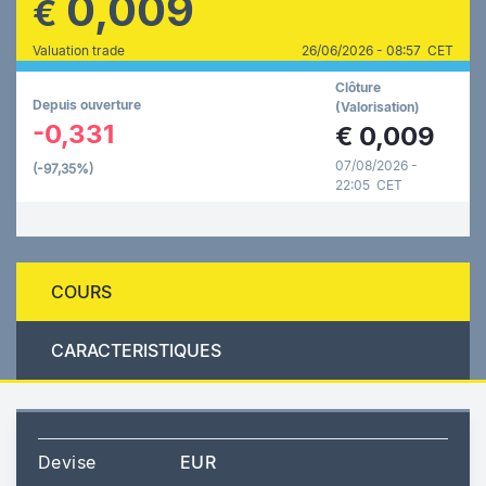
0,009
€
Valuation trade
26/06/2026 - 08:57 CET
Clôture
Depuis ouverture
(Valorisation)
-0,331
€
0,009
07/08/2026 -
(-97,35%)
22:05 CET
COURS
CARACTERISTIQUES
Devise
EUR