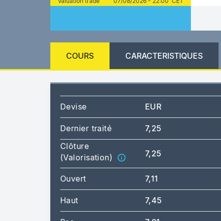
Valuation trade
07/08/2026 - 22:00 CET
COURS
CARACTERISTIQUES
Devise
EUR
Dernier traité
7,25
Clôture
7,25
(Valorisation)
Ouvert
7,11
Haut
7,45