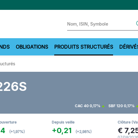
Sear
NDS
OBLIGATIONS
PRODUITS STRUCTURÉS
DÉRIVÉ
ructurés
226S
CAC 40
0,17%
SBF 120
0,17%
ouverture
Depuis veille
Clôture (Va
14
+0,21
€
7,2
(+1,97%)
(+2,98%)
07/08/2026