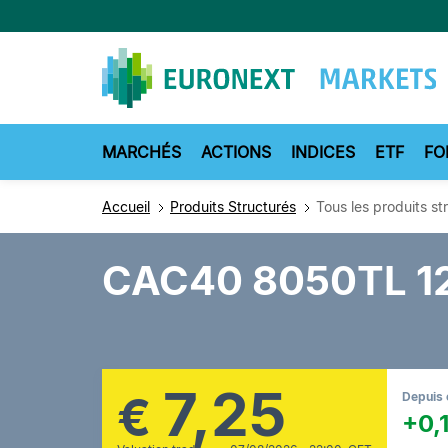
Aller
au
contenu
principal
MARCHÉS
ACTIONS
INDICES
ETF
FO
Accueil
Produits Structurés
Tous les produits st
CAC40 8050TL 1
7,25
€
Depuis 
+0,