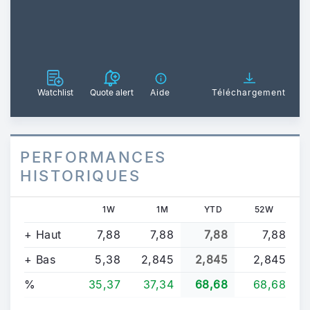
Watchlist
Quote alert
Aide
Téléchargement
PERFORMANCES
HISTORIQUES
1W
1M
YTD
52W
+ Haut
7,88
7,88
7,88
7,88
+ Bas
5,38
2,845
2,845
2,845
%
35,37
37,34
68,68
68,68