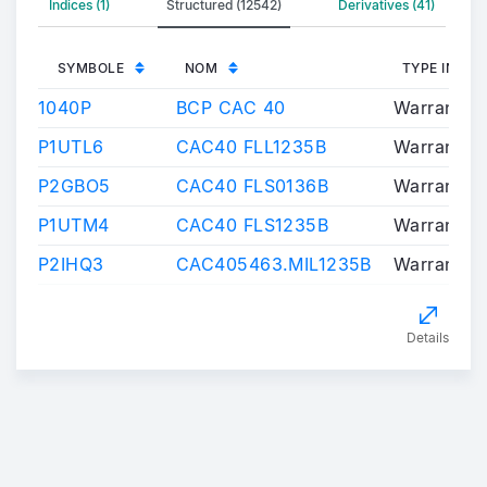
Indices (1)
Structured (12542)
Derivatives (41)
SYMBOLE
NOM
TYPE INST
1040P
BCP CAC 40
Warrants/C
P1UTL6
CAC40 FLL1235B
Warrants/C
P2GBO5
CAC40 FLS0136B
Warrants/C
P1UTM4
CAC40 FLS1235B
Warrants/C
P2IHQ3
CAC405463.MIL1235B
Warrants/C
Details