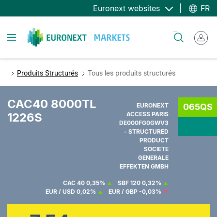
Aller
Euronext websites
FR
au
contenu
Toggle navigation
Rechercher
principal
Produits Structurés
Tous les produits structurés
CAC40 8000TL
EURONEXT
065QS
1226S
ACCESS PARIS
DE000FG0GWV3
- STRUCTURED
PRODUCT
SOCIETE
GENERALE
EFFEKTEN GMBH
CAC 40
0,35%
SBF 120
0,32%
EUR / USD
0,02%
EUR / GBP
-0,03%