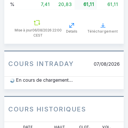
%
7,41
20,83
61,11
61,11
Mise à jour
06/08/2026 22:00
Details
Téléchargement
CEST
COURS INTRADAY
07/08/2026
En cours de chargement...
COURS HISTORIQUES
Aller
DATE
HAUT
CLOT.
VOL.