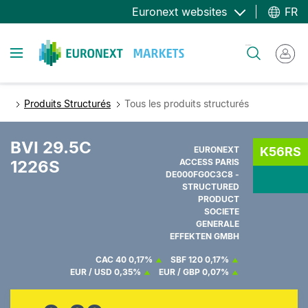
Aller
Euronext websites
FR
au
contenu
Toggle navigation
Rechercher
principal
Produits Structurés
Tous les produits structurés
BVI 29.5C
EURONEXT
K56RS
1226S
ACCESS PARIS
DE000FG0C3C8 -
STRUCTURED
PRODUCT
SOCIETE
GENERALE
EFFEKTEN GMBH
CAC 40
0,17%
SBF 120
0,17%
EUR / USD
0,35%
EUR / GBP
0,07%