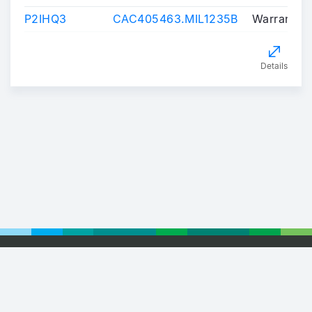
P2IHQ3
CAC405463.MIL1235B
Warrants/C
Details