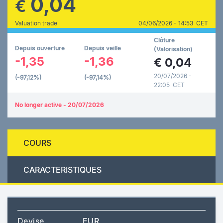
0,04
€
Valuation trade
04/06/2026 - 14:53 CET
Clôture
Depuis ouverture
Depuis veille
(Valorisation)
-1,35
-1,36
€
0,04
20/07/2026 -
(-97,12%)
(-97,14%)
22:05 CET
No longer active - 20/07/2026
COURS
CARACTERISTIQUES
Devise
EUR