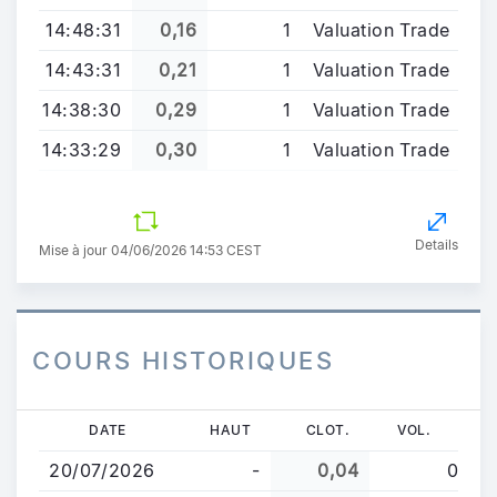
14:48:31
0,16
1
Valuation Trade
14:43:31
0,21
1
Valuation Trade
14:38:30
0,29
1
Valuation Trade
14:33:29
0,30
1
Valuation Trade
Details
Mise à jour 04/06/2026 14:53 CEST
COURS HISTORIQUES
Aller
DATE
HAUT
CLOT.
VOL.
au
20/07/2026
-
0,04
0
contenu