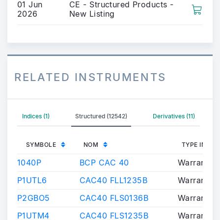
01 Jun
CE - Structured Products -
2026
New Listing
RELATED INSTRUMENTS
Indices (1)
Structured (12542)
Derivatives (11)
SYMBOLE
NOM
TYPE INST
1040P
BCP CAC 40
Warrants/C
P1UTL6
CAC40 FLL1235B
Warrants/C
P2GBO5
CAC40 FLS0136B
Warrants/C
P1UTM4
CAC40 FLS1235B
Warrants/C