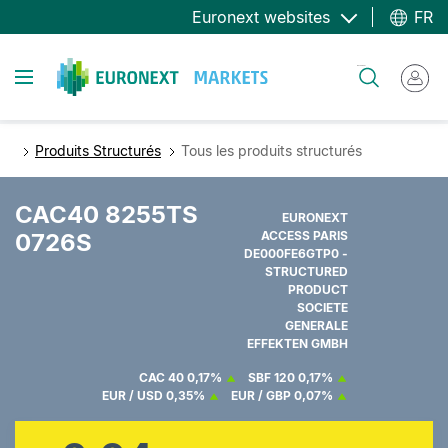
Aller
Euronext websites
FR
au
contenu
Toggle navigation
Rechercher
principal
Produits Structurés
Tous les produits structurés
CAC40 8255TS
EURONEXT
0726S
ACCESS PARIS
DE000FE6GTP0 -
STRUCTURED
PRODUCT
SOCIETE
GENERALE
EFFEKTEN GMBH
CAC 40
0,17%
SBF 120
0,17%
EUR / USD
0,35%
EUR / GBP
0,07%