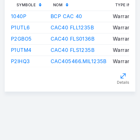
SYMBOLE
NOM
TYPE INST
1040P
BCP CAC 40
Warrants/C
P1UTL6
CAC40 FLL1235B
Warrants/C
P2GBO5
CAC40 FLS0136B
Warrants/C
P1UTM4
CAC40 FLS1235B
Warrants/C
P2IHQ3
CAC405466.MIL1235B
Warrants/C
Details