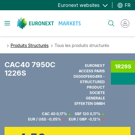
Aller
Euronext websites
FR
au
contenu
Toggle navigation
Rechercher
principal
Produits Structurés
Tous les produits structurés
CAC40 7950C
EURONEXT
1R29S
1226S
ACCESS PARIS
DE000FE6G4R9 -
STRUCTURED
PRODUCT
SOCIETE
GENERALE
EFFEKTEN GMBH
CAC 40
0,17%
SBF 120
0,17%
EUR / USD
-0,05%
EUR / GBP
-0,12%