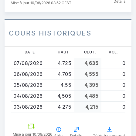
Details
Mise à jour 10/08/2026 08:52 CEST
COURS HISTORIQUES
Aller
DATE
HAUT
CLOT.
VOL.
au
07/08/2026
4,725
4,635
0
contenu
principal
06/08/2026
4,705
4,555
0
05/08/2026
4,55
4,395
0
04/08/2026
4,505
4,485
0
03/08/2026
4,275
4,215
0
Mise à jour 10/08/2026
Aide
Details
Téléchargement