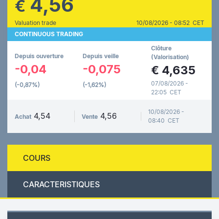
4,56
€
Valuation trade
10/08/2026 - 08:52 CET
CONTINUOUS TRADING
Clôture
Depuis ouverture
Depuis veille
(Valorisation)
-0,04
-0,075
€
4,635
07/08/2026 -
(-0,87%)
(-1,62%)
22:05 CET
10/08/2026 -
4,54
4,56
Achat
Vente
08:40 CET
COURS
CARACTERISTIQUES