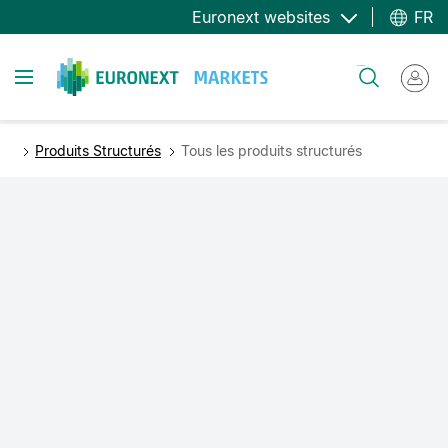
Aller
Euronext websites
FR
au
contenu
Toggle navigation
Rechercher
principal
Produits Structurés
Tous les produits structurés