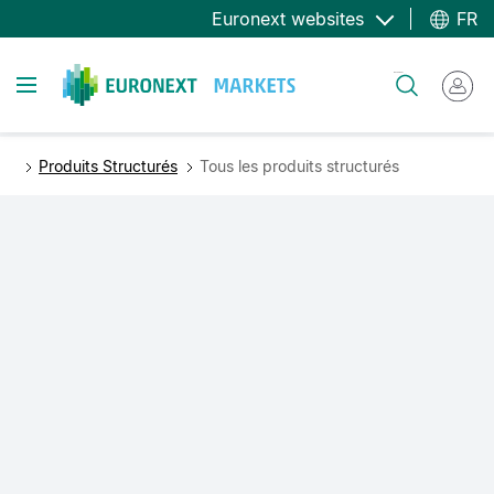
Aller
Euronext websites
FR
au
contenu
Toggle navigation
Rechercher
principal
Produits Structurés
Tous les produits structurés