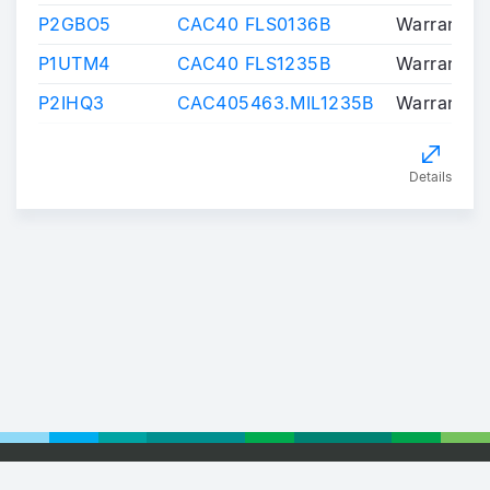
P2GBO5
CAC40 FLS0136B
Warrants/C
P1UTM4
CAC40 FLS1235B
Warrants/C
P2IHQ3
CAC405463.MIL1235B
Warrants/C
Details