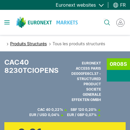
Aller
Euronext websites
FR
au
contenu
Toggle navigation
Rechercher
principal
Produits Structurés
Tous les produits structurés
CAC40
EURONEXT
0R08S
8230TCIOPENS
ACCESS PARIS
DE000FE6CL37 -
STRUCTURED
PRODUCT
SOCIETE
GENERALE
EFFEKTEN GMBH
CAC 40
0,22%
SBF 120
0,20%
EUR / USD
0,04%
EUR / GBP
0,07%