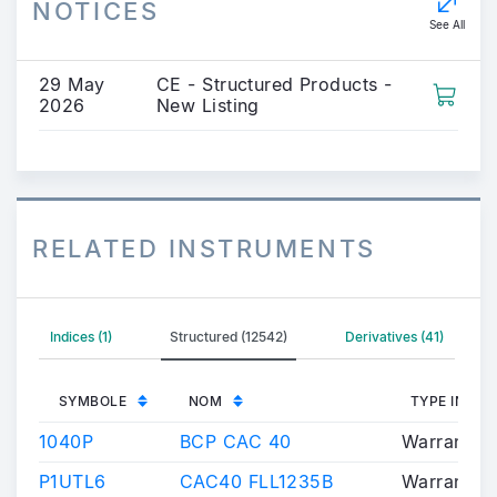
NOTICES
See All
29 May
CE - Structured Products -
2026
New Listing
RELATED INSTRUMENTS
Indices (1)
Structured (12542)
Derivatives (41)
SYMBOLE
NOM
TYPE INST
1040P
BCP CAC 40
Warrants/C
P1UTL6
CAC40 FLL1235B
Warrants/C