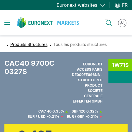
Aller
Euronext websites
FR
au
contenu
Toggle navigation
Rechercher
principal
Produits Structurés
Tous les produits structurés
CAC40 9700C
EURONEXT
1W71S
0327S
ACCESS PARIS
DE000FE696N8 -
STRUCTURED
PRODUCT
SOCIETE
GENERALE
EFFEKTEN GMBH
CAC 40
0,35%
SBF 120
0,32%
EUR / USD
-0,31%
EUR / GBP
-0,21%