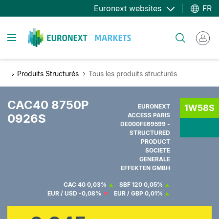
Aller
Euronext websites
FR
au
contenu
Toggle navigation
Rechercher
principal
Produits Structurés
Tous les produits structurés
CAC40 8750P
EURONEXT
1W58S
0926S
ACCESS PARIS
DE000FE69599 -
STRUCTURED
PRODUCT
SOCIETE
GENERALE
EFFEKTEN GMBH
CAC 40
0,03%
SBF 120
0,05%
EUR / USD
-0,08%
EUR / GBP
0,01%