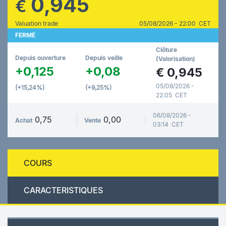
0,945
€
Valuation trade
05/08/2026 - 22:00 CET
FERMÉ
Clôture
Depuis ouverture
Depuis veille
(Valorisation)
+0,125
+0,08
€
0,945
05/08/2026 -
(+15,24%)
(+9,25%)
22:05 CET
06/08/2026 -
0,75
0,00
Achat
Vente
03:14 CET
COURS
CARACTERISTIQUES