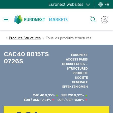
Aller
Euronext websites
FR
au
contenu
Toggle navigation
Rechercher
principal
Produits Structurés
Tous les produits structurés
CAC40 8015TS
EURONEXT
0726S
ACCESS PARIS
DE000FE4T5U7 -
STRUCTURED
PRODUCT
SOCIETE
GENERALE
EFFEKTEN GMBH
CAC 40
0,35%
SBF 120
0,32%
EUR / USD
-0,31%
EUR / GBP
-0,18%