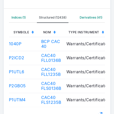
Indices (1)
Structured (12438)
Derivatives (41)
SYMBOLE
NOM
TYPE INSTRUMENT
BCP CAC
1040P
Warrants/Certificates
40
CAC40
P2ICD2
Warrants/Certificates
FLL0136B
CAC40
P1UTL6
Warrants/Certificates
FLL1235B
CAC40
P2GBO5
Warrants/Certificates
FLS0136B
CAC40
P1UTM4
Warrants/Certificates
FLS1235B