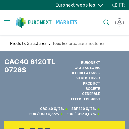
Aller
Euronext websites
FR
au
contenu
Toggle navigation
Rechercher
principal
Produits Structurés
Tous les produits structurés
CAC40 8120TL
EURONEXT
0726S
ACCESS PARIS
DE000FE4T5N2 -
STRUCTURED
PRODUCT
SOCIETE
GENERALE
EFFEKTEN GMBH
CAC 40
0,17%
SBF 120
0,17%
EUR / USD
0,35%
EUR / GBP
0,07%