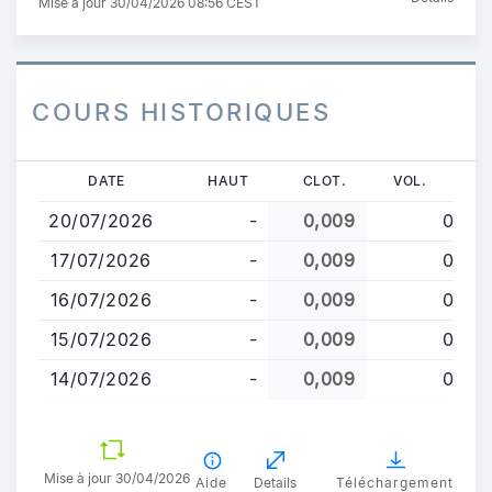
Mise à jour 30/04/2026 08:56 CEST
COURS HISTORIQUES
Aller
DATE
HAUT
CLOT.
VOL.
au
20/07/2026
-
0,009
0
contenu
principal
17/07/2026
-
0,009
0
16/07/2026
-
0,009
0
15/07/2026
-
0,009
0
14/07/2026
-
0,009
0
Mise à jour 30/04/2026
Aide
Details
Téléchargement