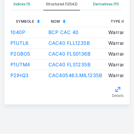
Indices (1)
Structured (12542)
Derivatives (11)
SYMBOLE
NOM
TYPE INST
1040P
BCP CAC 40
Warrants/C
P1UTL6
CAC40 FLL1235B
Warrants/C
P2GBO5
CAC40 FLS0136B
Warrants/C
P1UTM4
CAC40 FLS1235B
Warrants/C
P2IHQ3
CAC405463.MIL1235B
Warrants/C
Details