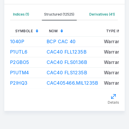
Indices (1)
Structured (12525)
Derivatives (41)
SYMBOLE
NOM
TYPE INST
1040P
BCP CAC 40
Warrants/C
P1UTL6
CAC40 FLL1235B
Warrants/C
P2GBO5
CAC40 FLS0136B
Warrants/C
P1UTM4
CAC40 FLS1235B
Warrants/C
P2IHQ3
CAC405466.MIL1235B
Warrants/C
Details