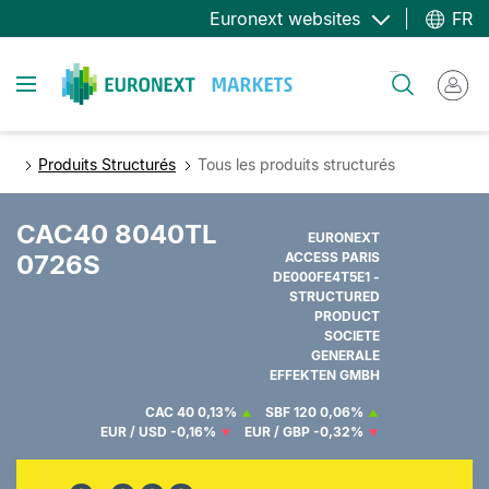
Aller
Euronext websites
FR
au
contenu
Toggle navigation
Rechercher
principal
Produits Structurés
Tous les produits structurés
CAC40 8040TL
EURONEXT
0726S
ACCESS PARIS
DE000FE4T5E1 -
STRUCTURED
PRODUCT
SOCIETE
GENERALE
EFFEKTEN GMBH
CAC 40
0,13%
SBF 120
0,06%
EUR / USD
-0,16%
EUR / GBP
-0,32%